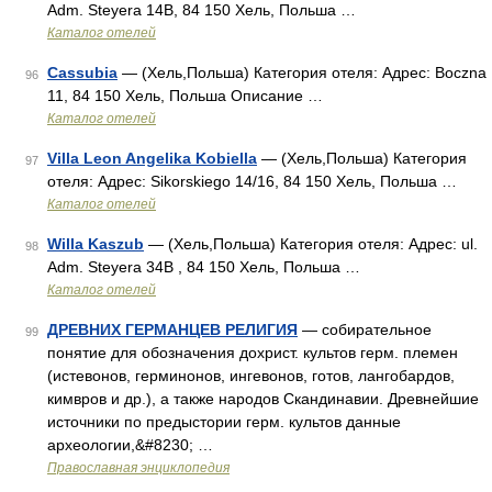
Adm. Steyera 14B, 84 150 Хель, Польша …
Каталог отелей
Cassubia
— (Хель,Польша) Категория отеля: Адрес: Boczna
96
11, 84 150 Хель, Польша Описание …
Каталог отелей
Villa Leon Angelika Kobiella
— (Хель,Польша) Категория
97
отеля: Адрес: Sikorskiego 14/16, 84 150 Хель, Польша …
Каталог отелей
Willa Kaszub
— (Хель,Польша) Категория отеля: Адрес: ul.
98
Adm. Steyera 34B , 84 150 Хель, Польша …
Каталог отелей
ДРЕВНИХ ГЕРМАНЦЕВ РЕЛИГИЯ
— собирательное
99
понятие для обозначения дохрист. культов герм. племен
(истевонов, герминонов, ингевонов, готов, лангобардов,
кимвров и др.), а также народов Скандинавии. Древнейшие
источники по предыстории герм. культов данные
археологии,&#8230; …
Православная энциклопедия