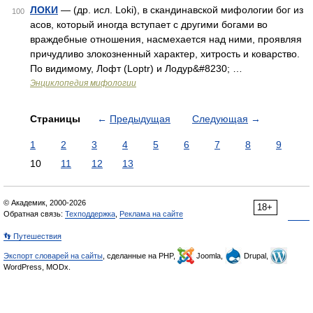
ЛОКИ
— (др. исл. Loki), в скандинавской мифологии бог из
100
асов, который иногда вступает с другими богами во
враждебные отношения, насмехается над ними, проявляя
причудливо злокозненный характер, хитрость и коварство.
По видимому, Лофт (Loptr) и Лодур&#8230; …
Энциклопедия мифологии
Страницы
←
Предыдущая
Следующая
→
1
2
3
4
5
6
7
8
9
10
11
12
13
© Академик, 2000-2026
18+
Обратная связь:
Техподдержка
,
Реклама на сайте
👣 Путешествия
Экспорт словарей на сайты
, сделанные на PHP,
Joomla,
Drupal,
WordPress, MODx.