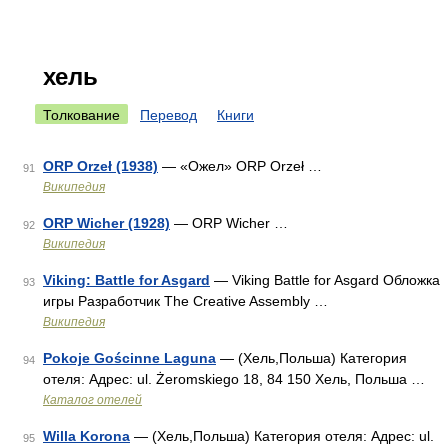
хель
Толкование
Перевод
Книги
ORP Orzeł (1938)
— «Ожел» ORP Orzeł …
91
Википедия
ORP Wicher (1928)
— ORP Wicher …
92
Википедия
Viking: Battle for Asgard
— Viking Battle for Asgard Обложка
93
игры Разработчик The Creative Assembly …
Википедия
Pokoje Gościnne Laguna
— (Хель,Польша) Категория
94
отеля: Адрес: ul. Żeromskiego 18, 84 150 Хель, Польша …
Каталог отелей
Willa Korona
— (Хель,Польша) Категория отеля: Адрес: ul.
95